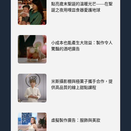
點亮歲末聖誕的溫暖光芒——在聖
誕之夜用哩皿食器愛護地球
小成本也能產生大效益：製作令人
驚豔的酒吧廣告
米斯攝影棚與極菓子攜手合作，提
供高品質的線上甜點課程
虛擬製作廣告：服飾與美妝